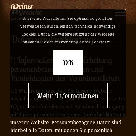
Um meine Webseite für Sie optimal zu gestalten,
verwende ich auschließlich technisch notwendige
Cookies. Durch die weitere Nutzung der Webseite
Datenschutzerklärung
stimmen Sie der Verwendung dieser Cookies zu.
1) Information über die Erhebung
OK
personenbezogener Daten und
Kontaktdaten des Verantwortlichen
1.1
Wir freuen uns, dass Sie unsere Website
Mehr Informationen
besuchen und bedanken uns für Ihr Interesse. Im
Folgenden informieren wir Sie über den Umgang
mit Ihren personenbezogenen Daten bei Nutzung
unserer Website. Personenbezogene Daten sind
hierbei alle Daten, mit denen Sie persönlich