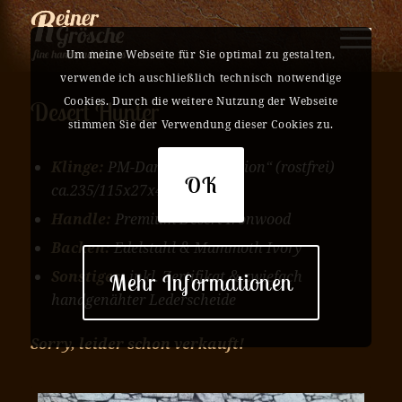
Um meine Webseite für Sie optimal zu gestalten,
verwende ich auschließlich technisch notwendige
Cookies. Durch die weitere Nutzung der Webseite
Desert Hunter
stimmen Sie der Verwendung dieser Cookies zu.
Klinge:
PM-Damasteel „Torsion“ (rostfrei)
OK
ca.235/115x27x4,0mm
Handle:
Premium Desert Ironwood
Backen:
Edelstahl & Mammoth Ivory
Sonstiges:
inkl. Zertifikat & zwiefach
Mehr Informationen
handgenähter Lederscheide
Sorry, leider schon verkauft!