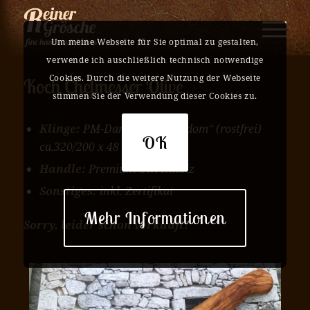
Um meine Webseite für Sie optimal zu gestalten,
verwende ich auschließlich technisch notwendige
Cookies. Durch die weitere Nutzung der Webseite
Koch Chefmesser Olive
stimmen Sie der Verwendung dieser Cookies zu.
Klinge:
PM-Damasteel „Random“ (rostfrei)
OK
ca.320/200 x 48 x 3,1 mm
Handle:
Premium Olivenholz
Sonstiges:
inkl. Zertifikat
Mehr Informationen
Sorry, leider schon verkauft!