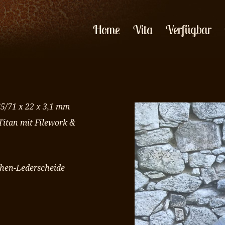
Home
Vita
Verfügbar
65/71 x 22 x 3,1 mm
itan mit Filework &
chen-Lederscheide