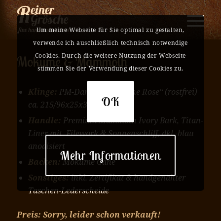
Um meine Webseite für Sie optimal zu gestalten,
verwende ich auschließlich technisch notwendige
Cookies. Durch die weitere Nutzung der Webseite
Mokume & Mammoth
stimmen Sie der Verwendung dieser Cookies zu.
Klinge:
PM-Damasteel „kleine Rose“
(rostfrei)
OK
ca. 215/96x25x3,6mm
Handle:
Premium Mammoth Ivory Bark, Titan-
Liner mit Filework & Sonnenschliff, dkl.-blau
anodisiert
Mehr Informationen
Backen:
Mokume Gane
Sonstiges:
inkl. Zertifikat & handgenähter
Taschen-Lederscheide
Preis: Sorry, leider schon verkauft!