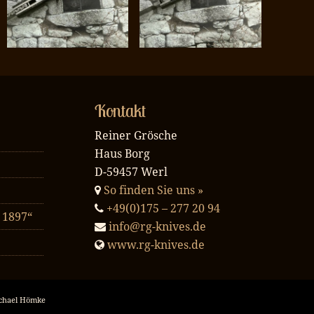
Kontakt
Reiner Grösche
Haus Borg
D-59457 Werl
So finden Sie uns »
+49(0)175 – 277 20 94
 1897“
info@rg-knives.de
www.rg-knives.de
chael Hömke