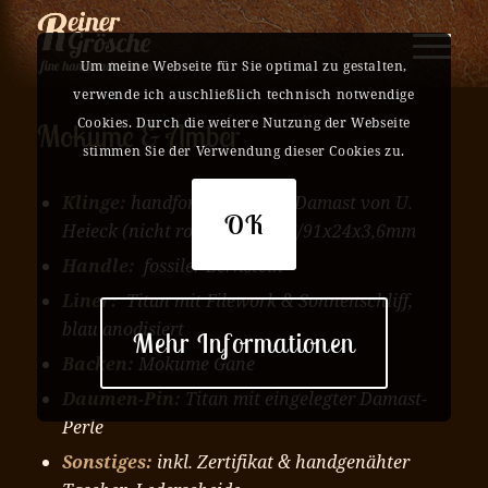
Um meine Webseite für Sie optimal zu gestalten,
verwende ich auschließlich technisch notwendige
Cookies. Durch die weitere Nutzung der Webseite
Mokume & Amber
stimmen Sie der Verwendung dieser Cookies zu.
Klinge:
handforged Feather-Damast von U.
OK
Heieck
(nicht rostfrei) ca.205/91x24x3,6mm
Handle:
fossiler Bernstein
Liner:
Titan mit Filework & Sonnenschliff,
blau anodisiert
Mehr Informationen
Backen:
Mokume Gane
Daumen-Pin:
Titan mit eingelegter Damast-
Perle
Sonstiges:
inkl. Zertifikat & handgenähter